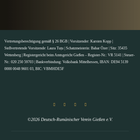
Vertretungsberechtigung gemäß § 26 BGB | Vorsitzender: Karsten Kopp |
Stellvertretende Vorsitzende: Laura Tuțu | Schatzmeisterin: Bahar Özer | Sitz: 35435
Wettenberg | Registergericht beim Amtsgericht Gießen – Register-Nr.: VR 5141 | Steuer-
Nr.: 020 250 59703 | Bankverbindung: Volksbank Mittelhessen, IBAN: DE94 5139
0000 0048 9601 03, BIC: VBMHDE5F
©2026 Deutsch-Rumänischer Verein Gießen e.V.