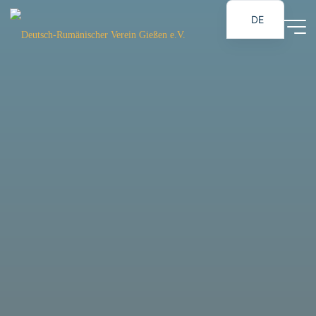
Zum
DE
Inhalt
Deutsch-
RO
springen
Rumänischer
Verein
Gießen e.V.