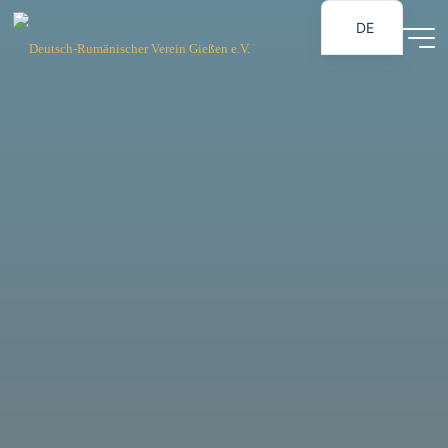
Zum
DE
Inhalt
Deutsch-
springen
RO
Rumänischer
Verein
Gießen e.V.