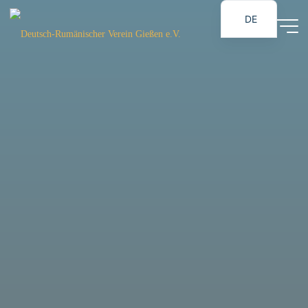
Zum
DE
Inhalt
Deutsch-
RO
springen
Rumänischer
Verein
Gießen e.V.