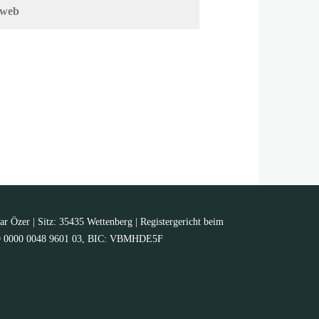
ar Özer | Sitz: 35435 Wettenberg | Registergericht beim
5139 0000 0048 9601 03, BIC: VBMHDE5F