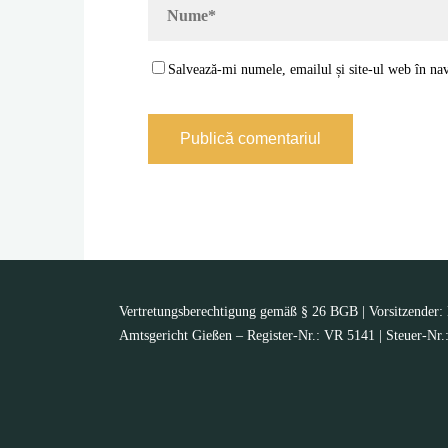
Salvează-mi numele, emailul și site-ul web în nav
Vertretungsberechtigung gemäß § 26 BGB | Vorsitzender: K
Amtsgericht Gießen – Register-Nr.: VR 5141 | Steuer-