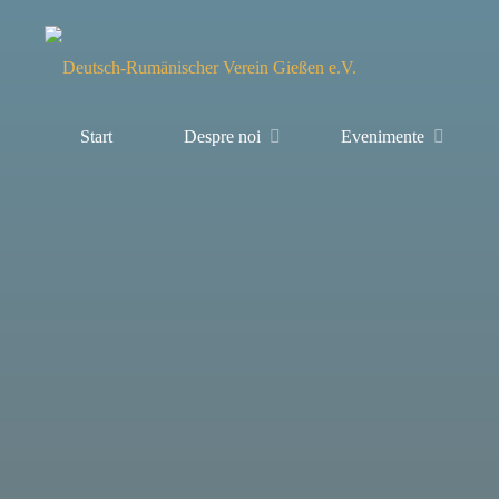
Sari
la
conținut
Asociația
Start
Despre noi
Evenimente
Germano-
Română
din
Giessen