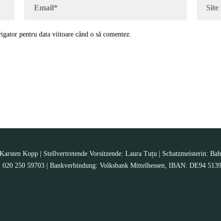
igator pentru data viitoare când o să comentez.
arsten Kopp | Stellvertretende Vorsitzende: Laura Tuțu | Schatzmeisterin: Bah
Nr.: 020 250 59703 | Bankverbindung: Volksbank Mittelhessen, IBAN: DE94 