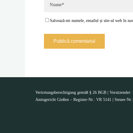
Salvează-mi numele, emailul și site-ul web în nav
Vertretungsberechtigung gemäß § 26 BGB | Vorsitzender: K
Amtsgericht Gießen – Register-Nr.: VR 5141 | Steuer-