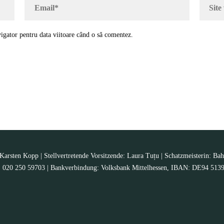
igator pentru data viitoare când o să comentez.
arsten Kopp | Stellvertretende Vorsitzende: Laura Tuțu | Schatzmeisterin: Bah
Nr.: 020 250 59703 | Bankverbindung: Volksbank Mittelhessen, IBAN: DE94 