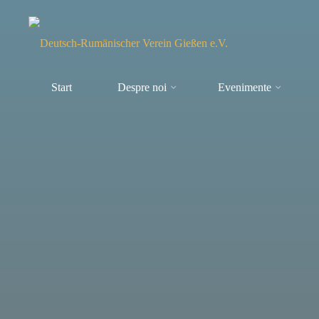
Sari
la
conținut
Asociația
Start
Despre noi
Evenimente
Germano-
Română
din
Giessen