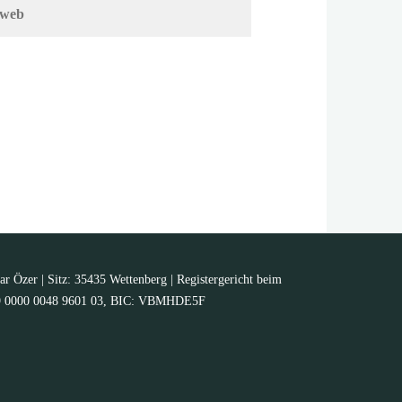
ar Özer | Sitz: 35435 Wettenberg | Registergericht beim
5139 0000 0048 9601 03, BIC: VBMHDE5F