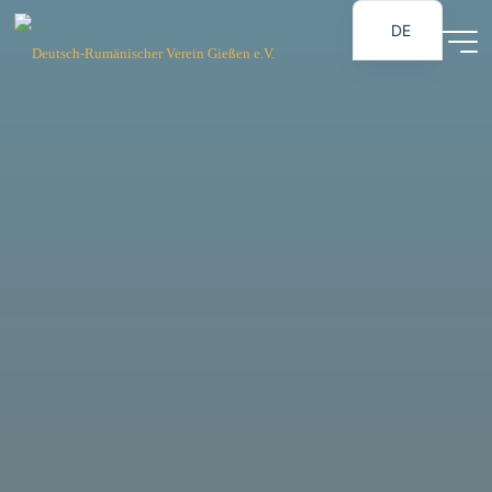
Zum
DE
Inhalt
Deutsch-
springen
RO
Rumänischer
Verein
Gießen e.V.