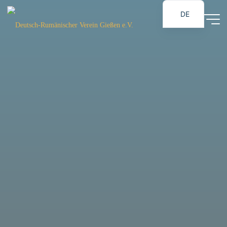
Zum
DE
Inhalt
Deutsch-
RO
springen
Rumänischer
Verein
Gießen e.V.