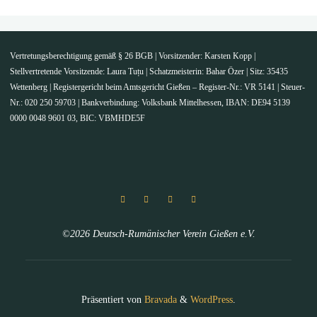
Vertretungsberechtigung gemäß § 26 BGB | Vorsitzender: Karsten Kopp |
Stellvertretende Vorsitzende: Laura Tuțu | Schatzmeisterin: Bahar Özer | Sitz: 35435
Wettenberg | Registergericht beim Amtsgericht Gießen – Register-Nr.: VR 5141 | Steuer-
Nr.: 020 250 59703 | Bankverbindung: Volksbank Mittelhessen, IBAN: DE94 5139
0000 0048 9601 03, BIC: VBMHDE5F
©2026 Deutsch-Rumänischer Verein Gießen e.V.
Präsentiert von
Bravada
&
WordPress
.