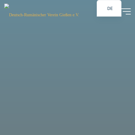
Zum
DE
Inhalt
Deutsch-
RO
springen
Rumänischer
Verein
Gießen e.V.