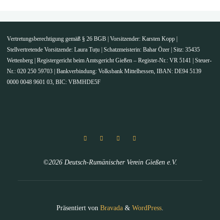
Vertretungsberechtigung gemäß § 26 BGB | Vorsitzender: Karsten Kopp |
Stellvertretende Vorsitzende: Laura Tuțu | Schatzmeisterin: Bahar Özer | Sitz: 35435
Wettenberg | Registergericht beim Amtsgericht Gießen – Register-Nr.: VR 5141 | Steuer-
Nr.: 020 250 59703 | Bankverbindung: Volksbank Mittelhessen, IBAN: DE94 5139
0000 0048 9601 03, BIC: VBMHDE5F
©2026 Deutsch-Rumänischer Verein Gießen e.V.
Präsentiert von
Bravada
&
WordPress
.