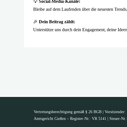
💡
Social-Media-Kanäle:
Bleibe auf dem Laufenden über die neuesten Trends,
🎉
Dein Beitrag zählt:
Unterstütze uns durch dein Engagement, deine Ide
Vertretungsberechtigung gemäß § 26 BGB | Vorsitzender: K
Amtsgericht Gießen – Register-Nr.: VR 5141 | Steuer-