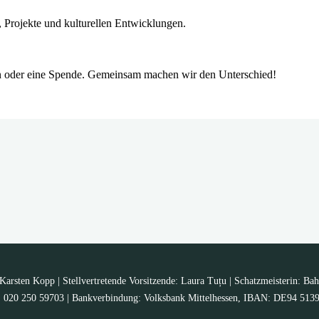
 Projekte und kulturellen Entwicklungen.
en oder eine Spende. Gemeinsam machen wir den Unterschied!
arsten Kopp | Stellvertretende Vorsitzende: Laura Tuțu | Schatzmeisterin: Bah
Nr.: 020 250 59703 | Bankverbindung: Volksbank Mittelhessen, IBAN: DE94 