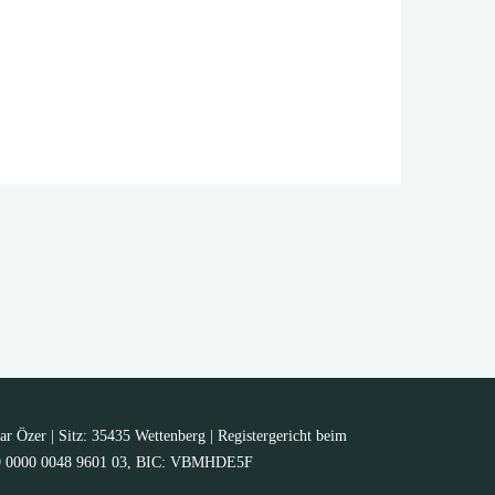
ar Özer | Sitz: 35435 Wettenberg | Registergericht beim
5139 0000 0048 9601 03, BIC: VBMHDE5F