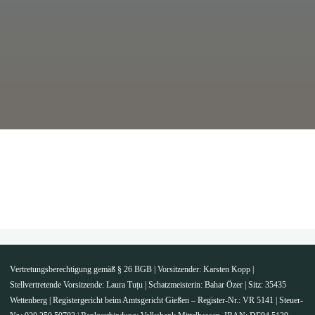
Vertretungsberechtigung gemäß § 26 BGB | Vorsitzender: Karsten Kopp |
Stellvertretende Vorsitzende: Laura Tuțu | Schatzmeisterin: Bahar Özer | Sitz: 35435
Wettenberg | Registergericht beim Amtsgericht Gießen – Register-Nr.: VR 5141 | Steuer-